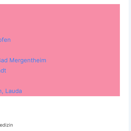
ofen
 Bad Mergentheim
adt
n, Lauda
edizin